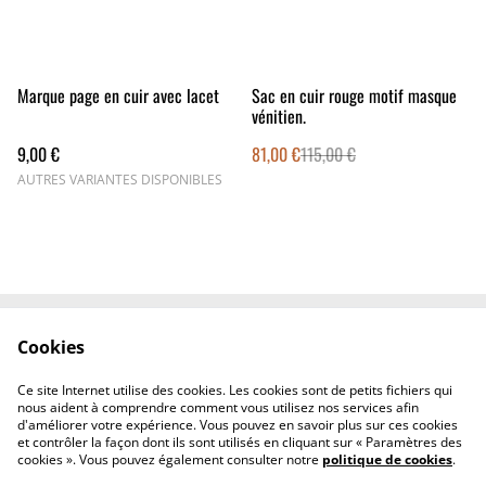
%
Marque page en cuir avec lacet
Sac en cuir rouge motif masque
vénitien.
9,00 €
81,00 €
115,00 €
AUTRES VARIANTES DISPONIBLES
Cookies
Mentions légales
Politique de confidentialité
Politique relative aux
Contact
Ce site Internet utilise des cookies. Les cookies sont de petits fichiers qui
cookies
nous aident à comprendre comment vous utilisez nos services afin
d'améliorer votre expérience. Vous pouvez en savoir plus sur ces cookies
et contrôler la façon dont ils sont utilisés en cliquant sur « Paramètres des
cookies ». Vous pouvez également consulter notre
politique de cookies
.