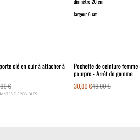
diamètre 20 cm
largeur 6 cm
%
porte clé en cuir à attacher à
Pochette de ceinture femme 
pourpre - Arrêt de gamme
,00 €
30,00 €
49,00 €
IANTES DISPONIBLES