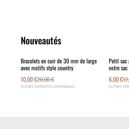
Nouveautés
%
%
Bracelets en cuir de 30 mm de large
Petit sac 
avec motifs style country
votre sac
10,00 €
20,00 €
6,00 €
12
AUTRES VARIANTES DISPONIBLES
AUTRES VAR