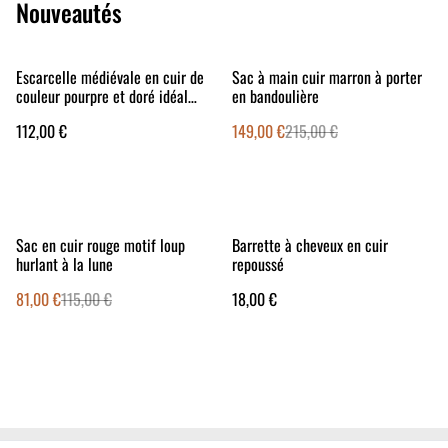
Nouveautés
%
Escarcelle médiévale en cuir de
Sac à main cuir marron à porter
couleur pourpre et doré idéal
en bandoulière
pour vos festivals médiévaux et
112,00 €
149,00 €
215,00 €
autres
%
Sac en cuir rouge motif loup
Barrette à cheveux en cuir
hurlant à la lune
repoussé
81,00 €
115,00 €
18,00 €