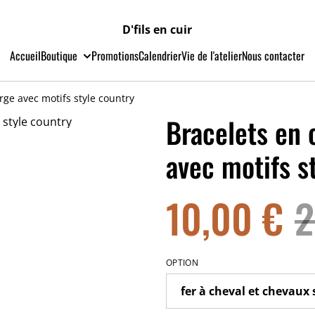
D'fils en cuir
Accueil
Boutique
Promotions
Calendrier
Vie de l'atelier
Nous contacter
rge avec motifs style country
Bracelets en 
avec motifs s
10,00 €
2
OPTION